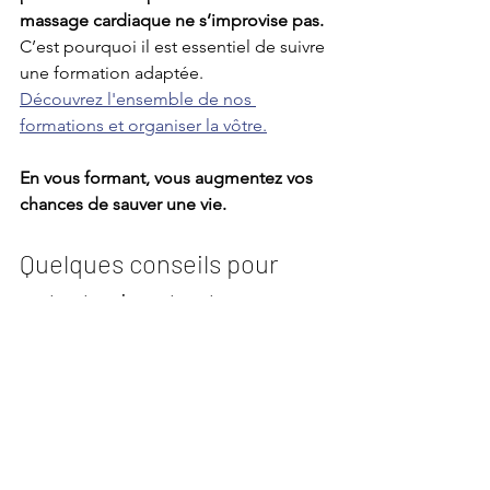
massage cardiaque ne s’improvise pas. 
C’est pourquoi il est essentiel de suivre 
une formation adaptée.
Découvrez l'ensemble de nos 
formations et organiser la vôtre.
En vous formant, vous augmentez vos 
chances de sauver une vie.
Quelques conseils pour 
entretenir votre trousse 
de secours
Contrôlez la régulièrement
 : 
surveillez les dates de péremption 
(sérum physiologique, gels, 
pansements) et l'état des 
emballages.