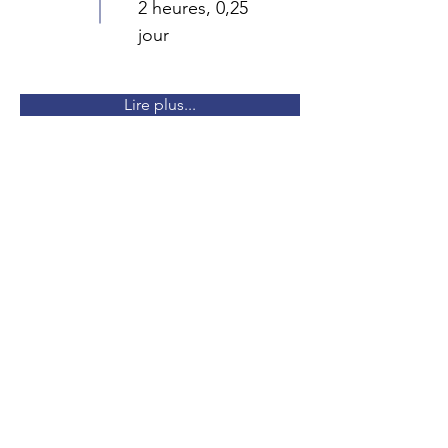
2 heures, 0,25
jour
Lire plus...
VOTRE CONTACT PRIVILÉGIÉ
Antoine GRIMAULT
contact@secourirpourlavie.fr
07 44 40 69 94