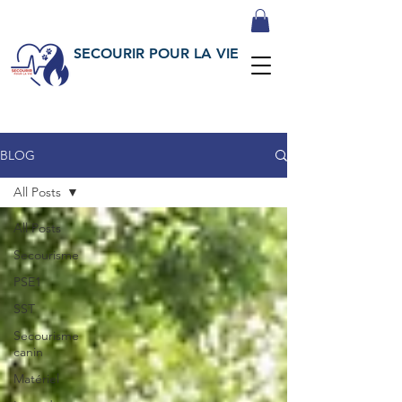
SECOURIR POUR LA VIE
BLOG
All Posts
All Posts
Secourisme
PSE1
SST
Secourisme
canin
Matériel